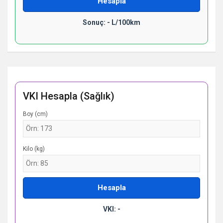
Hesapla
Sonuç: - L/100km
VKI Hesapla (Sağlık)
Boy (cm)
Kilo (kg)
Hesapla
VKI: -