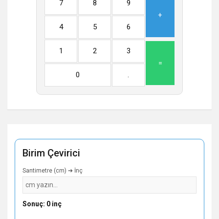
7
8
9
+
4
5
6
1
2
3
=
0
.
Birim Çevirici
Santimetre (cm) ➔ İnç
Sonuç: 0 inç