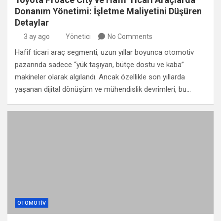
Donanım Yönetimi: İşletme Maliyetini Düşüren
Detaylar
3 ay ago
Yönetici
No Comments
Hafif ticari araç segmenti, uzun yıllar boyunca otomotiv
pazarında sadece “yük taşıyan, bütçe dostu ve kaba”
makineler olarak algılandı. Ancak özellikle son yıllarda
yaşanan dijital dönüşüm ve mühendislik devrimleri, bu…
OTOMOTIV