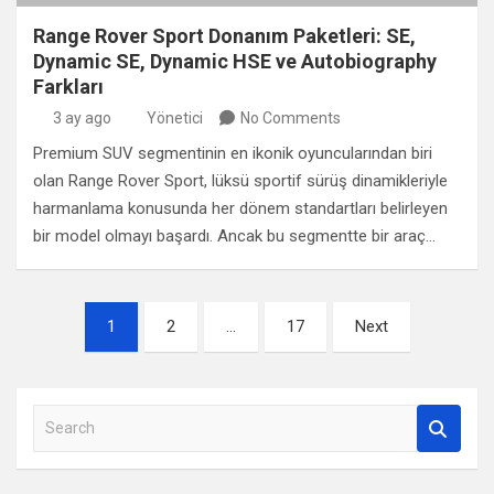
Range Rover Sport Donanım Paketleri: SE,
Dynamic SE, Dynamic HSE ve Autobiography
Farkları
3 ay ago
Yönetici
No Comments
Premium SUV segmentinin en ikonik oyuncularından biri
olan Range Rover Sport, lüksü sportif sürüş dinamikleriyle
harmanlama konusunda her dönem standartları belirleyen
bir model olmayı başardı. Ancak bu segmentte bir araç…
Yazı sayfalaması
1
2
…
17
Next
S
e
a