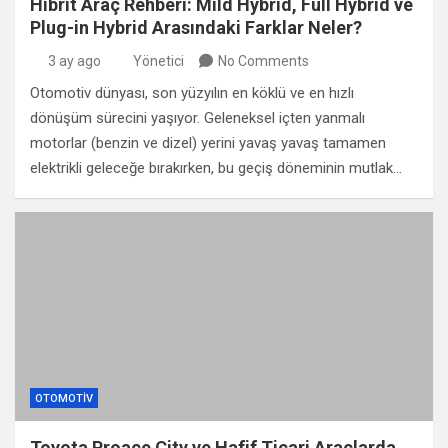
Hibrit Araç Rehberi: Mild Hybrid, Full Hybrid ve
Plug-in Hybrid Arasındaki Farklar Neler?
3 ay ago
Yönetici
No Comments
Otomotiv dünyası, son yüzyılın en köklü ve en hızlı
dönüşüm sürecini yaşıyor. Geleneksel içten yanmalı
motorlar (benzin ve dizel) yerini yavaş yavaş tamamen
elektrikli geleceğe bırakırken, bu geçiş döneminin mutlak…
OTOMOTIV
Toyota Proace City ve Hafif Ticari Araçlarda