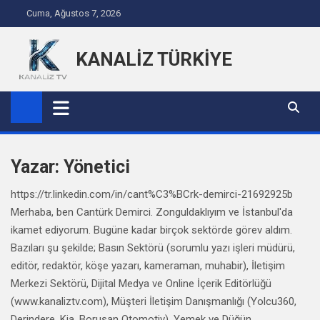
Skip to content
Cuma, Ağustos 7, 2026
KANALİZ TÜRKİYE
Yazar:
Yönetici
https://tr.linkedin.com/in/cant%C3%BCrk-demirci-21692925b
Merhaba, ben Cantürk Demirci. Zonguldaklıyım ve İstanbul'da
ikamet ediyorum. Bugüne kadar birçok sektörde görev aldım.
Bazıları şu şekilde; Basın Sektörü (sorumlu yazı işleri müdürü,
editör, redaktör, köşe yazarı, kameraman, muhabir), İletişim
Merkezi Sektörü, Dijital Medya ve Online İçerik Editörlüğü
(www.kanaliztv.com), Müşteri İletişim Danışmanlığı (Yolcu360,
Derindere, Kia, Borusan Otomotiv), Yemek ve Düğün