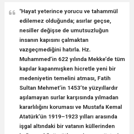
r
c
"Hayat yeterince yorucu ve tahammül
h
edilemez olduğunda; asırlar geçse,
nesiller değişse de umutsuzluğun
insanın kapısını çalmaktan
vazgeçmediğini hatırla.
Hz.
Muhammed
’in 622 yılında Mekke’de tüm
kapılar kapanmışken hicretle yeni bir
medeniyetin temelini atması,
Fatih
Sultan Mehmet
’in 1453’te yüzyıllardır
aşılamayan surlar karşısında yılmadan
kararlılığını koruması ve
Mustafa Kemal
Atatürk
’ün 1919–1923 yılları arasında
işgal altındaki bir vatanın küllerinden