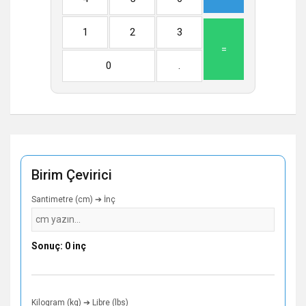
1
2
3
=
0
.
Birim Çevirici
Santimetre (cm) ➔ İnç
Sonuç: 0 inç
Kilogram (kg) ➔ Libre (lbs)