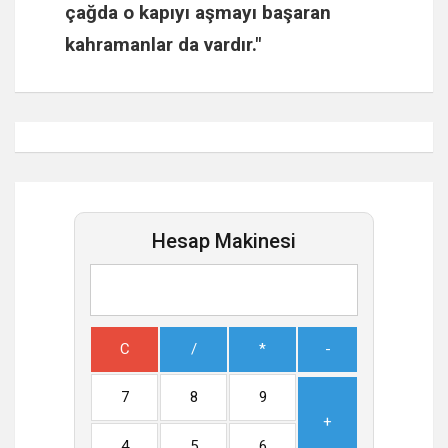
çağda o kapıyı aşmayı başaran
kahramanlar da vardır."
Hesap Makinesi
C
/
*
-
7
8
9
+
4
5
6