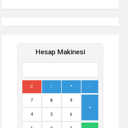
Hesap Makinesi
C
/
*
-
7
8
9
+
4
5
6