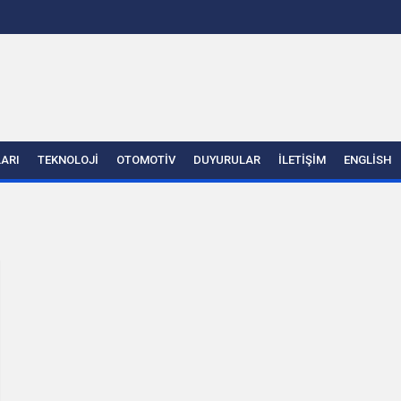
LARI
TEKNOLOJI
OTOMOTIV
DUYURULAR
İLETIŞIM
ENGLISH