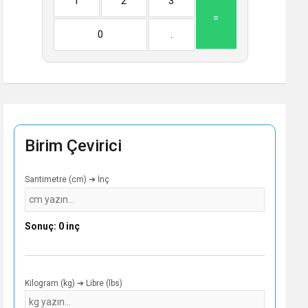
1
2
3
=
0
.
Birim Çevirici
Santimetre (cm) ➔ İnç
Sonuç: 0 inç
Kilogram (kg) ➔ Libre (lbs)