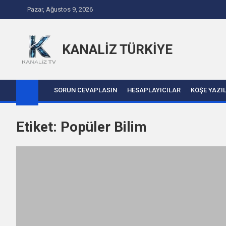
Skip to content
Pazar, Ağustos 9, 2026
KANALİZ TÜRKİYE
SORUN CEVAPLASIN
HESAPLAYICILAR
KÖŞE YAZI
Etiket:
Popüler Bilim