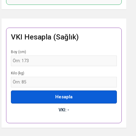
VKI Hesapla (Sağlık)
Boy (cm)
Kilo (kg)
Hesapla
VKI: -