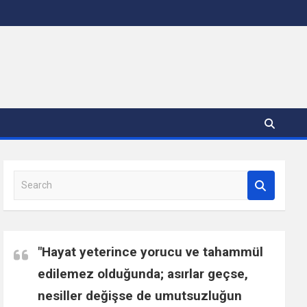
S
e
a
r
c
"Hayat yeterince yorucu ve tahammül
h
edilemez olduğunda; asırlar geçse,
nesiller değişse de umutsuzluğun