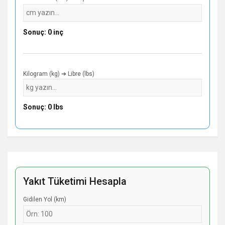
Sonuç: 0 inç
Kilogram (kg) ➔ Libre (lbs)
Sonuç: 0 lbs
Yakıt Tüketimi Hesapla
Gidilen Yol (km)