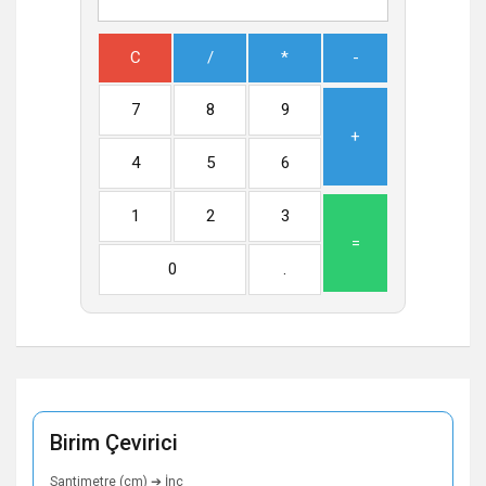
C
/
*
-
7
8
9
+
4
5
6
1
2
3
=
0
.
Birim Çevirici
Santimetre (cm) ➔ İnç