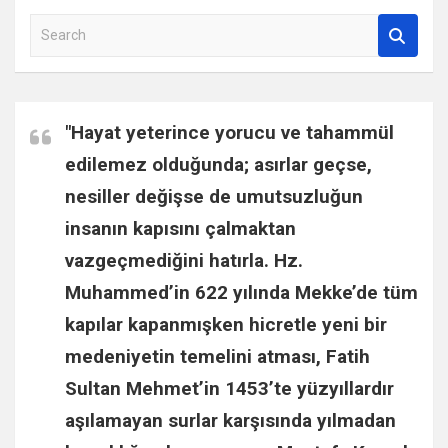
S
e
a
r
c
"Hayat yeterince yorucu ve tahammül
h
edilemez olduğunda; asırlar geçse,
nesiller değişse de umutsuzluğun
insanın kapısını çalmaktan
vazgeçmediğini hatırla.
Hz.
Muhammed
’in 622 yılında Mekke’de tüm
kapılar kapanmışken hicretle yeni bir
medeniyetin temelini atması,
Fatih
Sultan Mehmet
’in 1453’te yüzyıllardır
aşılamayan surlar karşısında yılmadan