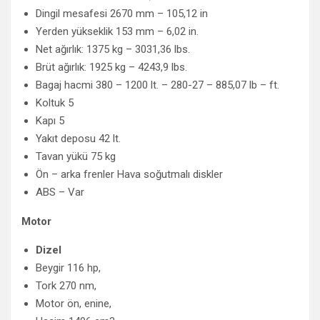
Dingil mesafesi 2670 mm – 105,12 in
Yerden yükseklik 153 mm – 6,02 in.
Net ağırlık: 1375 kg – 3031,36 lbs.
Brüt ağırlık: 1925 kg – 4243,9 lbs.
Bagaj hacmi 380 – 1200 lt. – 280-27 – 885,07 lb – ft.
Koltuk 5
Kapı 5
Yakıt deposu 42 lt.
Tavan yükü 75 kg
Ön – arka frenler Hava soğutmalı diskler
ABS – Var
Motor
Dizel
Beygir 116 hp,
Tork 270 nm,
Motor ön, enine,