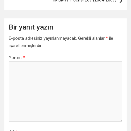
İlk BMW 1 Serisi E87 (2004-2007)
Bir yanıt yazın
E-posta adresiniz yayınlanmayacak.
Gerekli alanlar
*
ile
işaretlenmişlerdir
Yorum
*