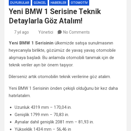
DUYURULAR
GÜNCEL
HABERLER
OTOMOTIV
Yeni BMW 1 Serisine Teknik
Detaylarla Göz Atalım!
7 yıl ago
Yönetici
No Comments
Yeni BMW 1 Serisinin
ülkemizde satışa sunulmasının
heyecanıyla birlikte, gözümüz de yavaş yavaş otomobile
alışmaya başladı. Bu anlamda otomobili tanımak için de
teknik veriler ayrı bir önem taşıyor.
Dilerseniz artık otomobilin teknik verilerine göz atalım.
Yeni BMW 1 Serisinin önden çekişli olduğunu bir kez daha
hatırlatalım.
Uzunluk 4319 mm – 170,04 in.
Genişlik 1799 mm – 70,83 in.
Aynalar dahil genişlik 2081 mm – 81,93 in.
Yükseklik 1434 mm – 56,46 in