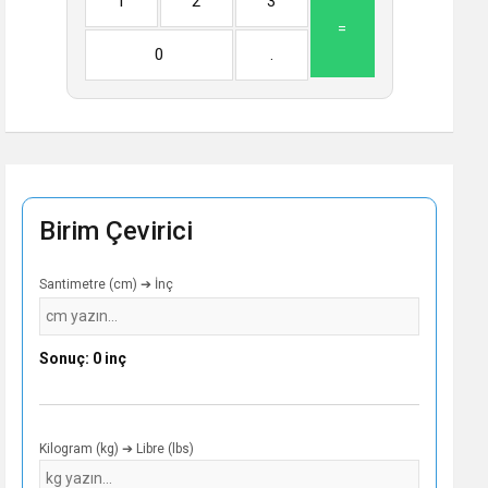
1
2
3
=
0
.
Birim Çevirici
Santimetre (cm) ➔ İnç
Sonuç: 0 inç
Kilogram (kg) ➔ Libre (lbs)