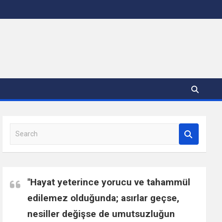
S
e
a
r
c
"Hayat yeterince yorucu ve tahammül
h
edilemez olduğunda; asırlar geçse,
nesiller değişse de umutsuzluğun