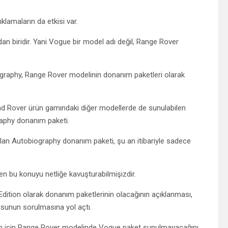
klamaların da etkisi var.
 biridir. Yani Vogue bir model adı değil, Range Rover
graphy, Range Rover modelinin donanım paketleri olarak
nd Rover ürün gamındaki diğer modellerde de sunulabilen
aphy donanım paketi.
lan Autobiography donanım paketi, şu an itibariyle sadece
n bu konuyu netliğe kavuşturabilmişizdir.
Edition olarak donanım paketlerinin olacağının açıklanması,
sunun sorulmasına yol açtı.
 an için Range Rover modelinde Vogue paket sunulmayacağını