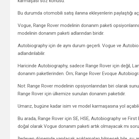
karmaşası söz konusu.
Bu durumda otomobili satış ilanına ekleyenlerin paylaştığı açı
Vogue, Range Rover modelinin donanım paketi opsiyonlarından
modelinin donanım paketi adlarından biridir.
Autobiography için de aynı durum geçerli. Vogue ve Autobio
adlandırılabilir.
Haricinde Autobiography, sadece Range Rover için değil, La
donanım paketlerinden. Örn; Range Rover Evoque Autobiogr
Not: Range Rover modelinin opsiyonlarından biri olarak sunu
Range Rover için ülkemize sunulan donanım paketidir.
Umarız, bugüne kadar isim ve model karmaşasına yol açabile
Bu arada, Range Rover için SE, HSE, Autobiography ve First 
doğal olarak Vogue donanım paketi artık olmayacak mı soru
İlerleyen dönemde yapılacak açıklamaları bilmesek bile, şu