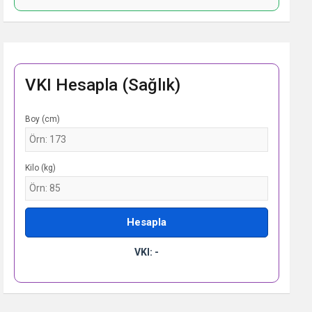
VKI Hesapla (Sağlık)
Boy (cm)
Kilo (kg)
Hesapla
VKI: -