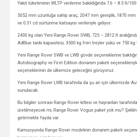
Yakıt tüketiminin WLTP verilerine bakıldığında 7.6 – 8.3 lt/10
5052 mm uzunluğa sahip araç, 2047 mm genişlik, 1870 mm y
ve 0.31 cd sürtünme katsayısı verileriyle geliyor.
2430 kg olan Yeni Range Rover SWB, 725 – 2812 lt aralığında 
AdBlue tankı kapasitesi, 3500 kg fren treyler yükü ve 750 kg f
Yeni Range Rover SWB ve LWB gövde seçeneklerine baktığımı
Autobiography ve First Edition donanım paketi seçenekleriy
seçeneklerinin de ülkemize geleceğini görüyoruz.
Yeni Range Rover LWB tarafında da şu an için ülkemizde Aut
sunulacak.
Bu bilgiler sonrası Range Rover kitlesi ve hayranları tarafı
üretilmeyecek mi, Range Rover Vogue paket yok mu? Şeklinde
getirmekte fayda var.
Kamuoyunda Range Rover modelinin donanım paketi seçenekl