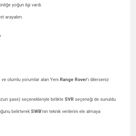
liğe yoğun ilgi vardı.
ıt arayalım.
?
en ve olumlu yorumlar alan Yeni
Range Rover
’ı dilerseniz
zun şase) seçenekleriyle birlikte
SVR
seçeneği de sunuldu.
ğunu belirterek
SWB
’nin teknik verilerini ele almaya