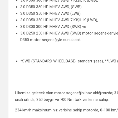
3.0 P360 360 HP MHEV AWD 7 KİŞİLİK (LWB),
3.0 D350 350 HP MHEV AWD, (SWB)
3.0 D350 350 HP MHEV AWD (LWB),
3.0 D350 350 HP MHEV AWD 7 KİŞİLİK (LWB),
3.0 D300 300 HP MHEV AWD (SWB) ve
3.0 D250 250 HP MHEV AWD (SWB) motor seçenekleriyle su
D350 motor seçeneğiyle sunulacak.
*SWB (STANDARD WHEELBASE- standart şase), **LWB
Ülkemize gelecek olan motor seçeneğini baz aldığımızda; 3.0 
sıralı silindir, 350 beygir ve 700 Nm tork verilerine sahip.
234 km/h maksimum hız verisine sahip motorda, 0-100 km/h 