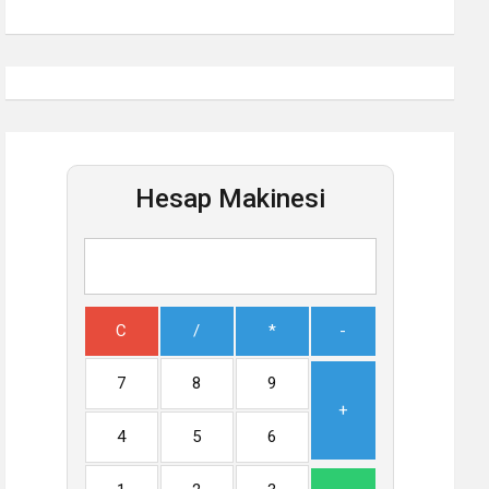
Hesap Makinesi
C
/
*
-
7
8
9
+
4
5
6