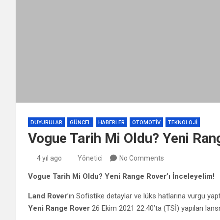
DUYURULAR
GÜNCEL
HABERLER
OTOMOTIV
TEKNOLOJI
Vogue Tarih Mi Oldu? Yeni Rang
4 yıl ago
Yönetici
No Comments
Vogue Tarih Mi Oldu? Yeni Range Rover’ı İnceleyelim!
Land Rover
’ın Sofistike detaylar ve lüks hatlarına vurgu yap
Yeni Range Rover
26 Ekim 2021 22.40’ta (TSİ) yapılan lansm