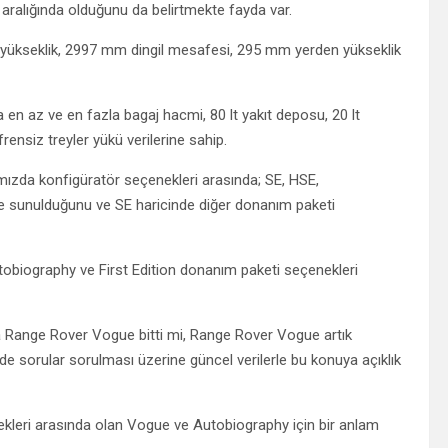
0 aralığında olduğunu da belirtmekte fayda var.
ükseklik, 2997 mm dingil mesafesi, 295 mm yerden yükseklik
en az ve en fazla bagaj hacmi, 80 lt yakıt deposu, 20 lt
rensiz treyler yükü verilerine sahip.
zda konfigüratör seçenekleri arasında; SE, HSE,
le sunulduğunu ve SE haricinde diğer donanım paketi
obiography ve First Edition donanım paketi seçenekleri
nda Range Rover Vogue bitti mi, Range Rover Vogue artık
 sorular sorulması üzerine güncel verilerle bu konuya açıklık
eri arasında olan Vogue ve Autobiography için bir anlam