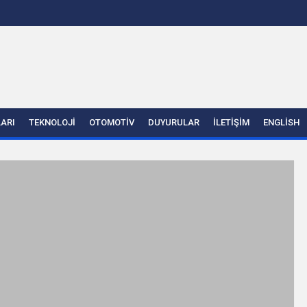
LARI
TEKNOLOJI
OTOMOTIV
DUYURULAR
İLETIŞIM
ENGLISH