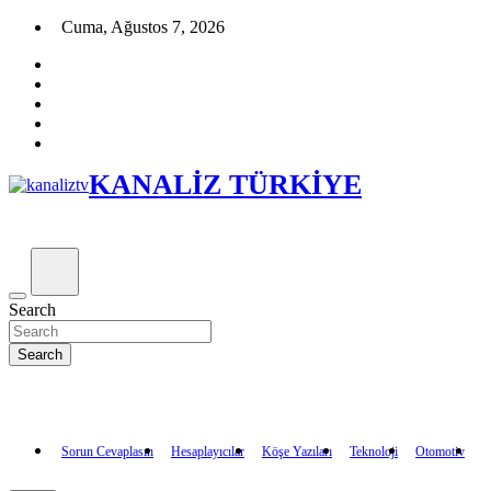
Skip to content
Cuma, Ağustos 7, 2026
KANALİZ TÜRKİYE
Search
Search
Sorun Cevaplasın
Hesaplayıcılar
Köşe Yazıları
Teknoloji
Otomotiv
D