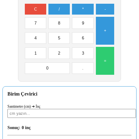
C
/
*
-
7
8
9
+
4
5
6
1
2
3
=
0
.
Birim Çevirici
Santimetre (cm) ➔ İnç
Sonuç: 0 inç