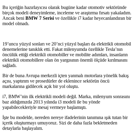
Bu içeriğin hazırlayıcısı olarak bugüne kadar otomotiv sektöründe
birçok modeli deneyimleme, inceleme ve araştırma fırsatı yakaladım.
Ancak beni
BMW 7 Serisi
ve özellikle i7 kadar heyecanlandıran bir
model olmadı.
19’uncu yüzyıl sonları ve 20’nci yüzyıl başları da elektrikli otomobil
denemelerine tanıklık etti. Fakat milenyumda özellikle Tesla’nın
öncülük ettiği elektrikli otomobiller ve mobilite adımları, insanların
elektrikli otomobillere olan ön yargısının önemli ölçüde kırılmasını
sağladı.
Bir de buna Avrupa merkezli içten yanmalı motorlara yönelik bakış
açısı, yaptırım ve prosedürler de eklenince sektörün öncü
markalarına gidilecek açık bir yol oluştu.
i7, BMW’nin ilk elektrikli modeli değil. Marka, milenyum sonrasını
baz aldığımızda 2013 yılında i3 modeli ile bu yönde
yapabilecekleriyle mesaj vermeye başlamıştı.
İşte bu modelde, nereden nereye ifadelerinin tanımına ışık tutan bir
içerik oluşturmayı umuyoruz. Sizi de daha fazla bekletmeden
detaylarla başlayalım.