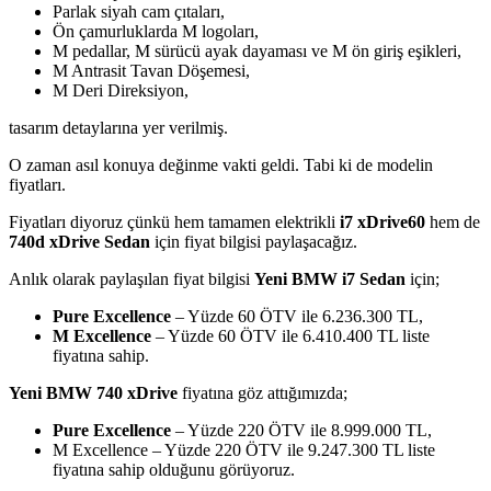
Parlak siyah cam çıtaları,
Ön çamurluklarda M logoları,
M pedallar, M sürücü ayak dayaması ve M ön giriş eşikleri,
M Antrasit Tavan Döşemesi,
M Deri Direksiyon,
tasarım detaylarına yer verilmiş.
O zaman asıl konuya değinme vakti geldi. Tabi ki de modelin
fiyatları.
Fiyatları diyoruz çünkü hem tamamen elektrikli
i7 xDrive60
hem de
740d xDrive Sedan
için fiyat bilgisi paylaşacağız.
Anlık olarak paylaşılan fiyat bilgisi
Yeni BMW i7 Sedan
için;
Pure Excellence
– Yüzde 60 ÖTV ile 6.236.300 TL,
M Excellence
– Yüzde 60 ÖTV ile 6.410.400 TL liste
fiyatına sahip.
Yeni BMW 740 xDrive
fiyatına göz attığımızda;
Pure Excellence
– Yüzde 220 ÖTV ile 8.999.000 TL,
M Excellence – Yüzde 220 ÖTV ile 9.247.300 TL liste
fiyatına sahip olduğunu görüyoruz.