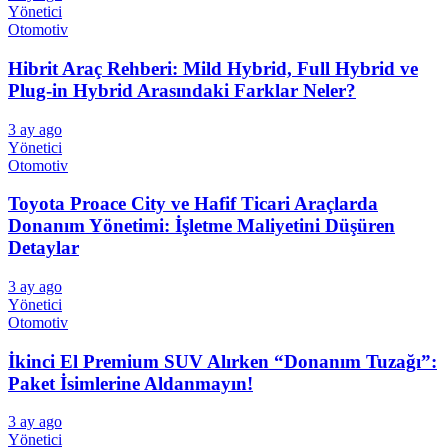
Yönetici
Otomotiv
Hibrit Araç Rehberi: Mild Hybrid, Full Hybrid ve
Plug-in Hybrid Arasındaki Farklar Neler?
3 ay ago
Yönetici
Otomotiv
Toyota Proace City ve Hafif Ticari Araçlarda
Donanım Yönetimi: İşletme Maliyetini Düşüren
Detaylar
3 ay ago
Yönetici
Otomotiv
İkinci El Premium SUV Alırken “Donanım Tuzağı”:
Paket İsimlerine Aldanmayın!
3 ay ago
Yönetici