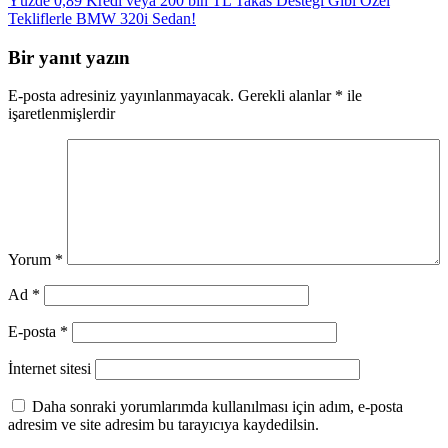
Yüzde 0,89 Kredi veya 200 bin TL Takas Desteği Gibi Özel
Tekliflerle BMW 320i Sedan!
Bir yanıt yazın
E-posta adresiniz yayınlanmayacak.
Gerekli alanlar
*
ile
işaretlenmişlerdir
Yorum
*
Ad
*
E-posta
*
İnternet sitesi
Daha sonraki yorumlarımda kullanılması için adım, e-posta
adresim ve site adresim bu tarayıcıya kaydedilsin.