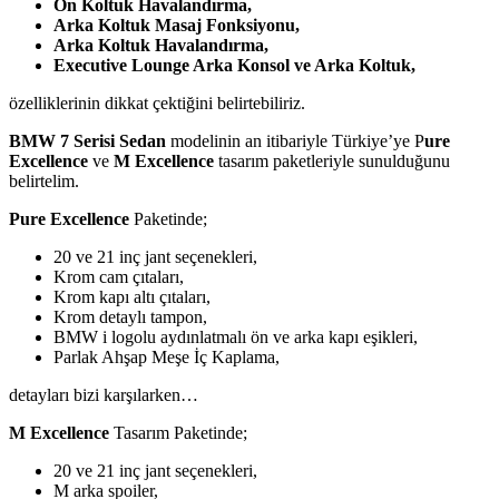
Ön Koltuk Havalandırma,
Arka Koltuk Masaj Fonksiyonu,
Arka Koltuk Havalandırma,
Executive Lounge Arka Konsol ve Arka Koltuk,
özelliklerinin dikkat çektiğini belirtebiliriz.
BMW 7 Serisi Sedan
modelinin an itibariyle Türkiye’ye P
ure
Excellence
ve
M Excellence
tasarım paketleriyle sunulduğunu
belirtelim.
Pure Excellence
Paketinde;
20 ve 21 inç jant seçenekleri,
Krom cam çıtaları,
Krom kapı altı çıtaları,
Krom detaylı tampon,
BMW i logolu aydınlatmalı ön ve arka kapı eşikleri,
Parlak Ahşap Meşe İç Kaplama,
detayları bizi karşılarken…
M Excellence
Tasarım Paketinde;
20 ve 21 inç jant seçenekleri,
M arka spoiler,