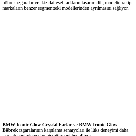
böbrek ızgaralar ve ikiz dairesel farkların tasarım dili, modelin rakip
markaların benzer segmentteki modellerinden ayrılmasını sağlıyor.
BMW Iconic Glow Crystal Farlar
ve
BMW Iconic Glow
Böbrek
ızgaralarının karşılama senaryoları ile lüks deneyimi daha
aracı deneyimlemeden hissettirmeyi hedefliyor.