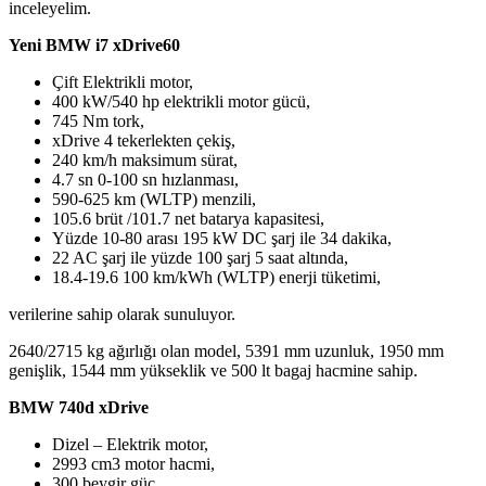
inceleyelim.
Yeni BMW i7 xDrive60
Çift Elektrikli motor,
400 kW/540 hp elektrikli motor gücü,
745 Nm tork,
xDrive 4 tekerlekten çekiş,
240 km/h maksimum sürat,
4.7 sn 0-100 sn hızlanması,
590-625 km (WLTP) menzili,
105.6 brüt /101.7 net batarya kapasitesi,
Yüzde 10-80 arası 195 kW DC şarj ile 34 dakika,
22 AC şarj ile yüzde 100 şarj 5 saat altında,
18.4-19.6 100 km/kWh (WLTP) enerji tüketimi,
verilerine sahip olarak sunuluyor.
2640/2715 kg ağırlığı olan model, 5391 mm uzunluk, 1950 mm
genişlik, 1544 mm yükseklik ve 500 lt bagaj hacmine sahip.
BMW 740d xDrive
Dizel – Elektrik motor,
2993 cm3 motor hacmi,
300 beygir güç,