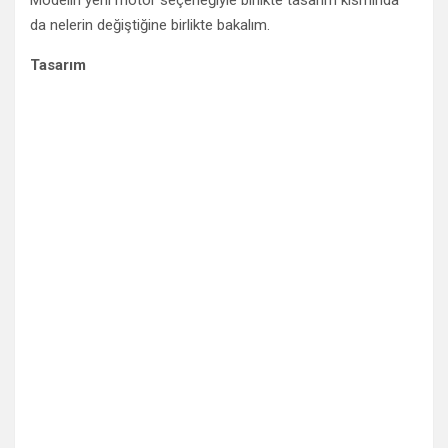
Modelin yeni motor seçeneğiyle birlikte tasarım kısmında
da nelerin değiştiğine birlikte bakalım.
Tasarım