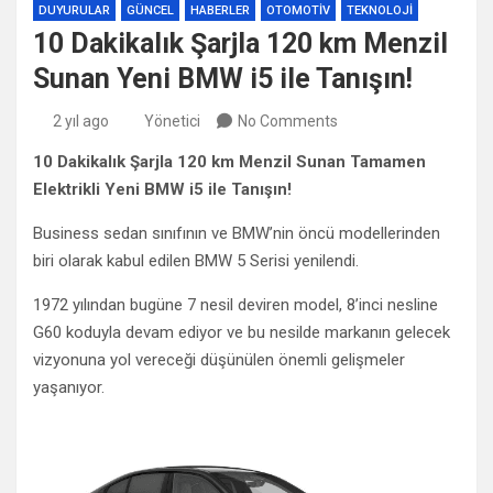
DUYURULAR
GÜNCEL
HABERLER
OTOMOTIV
TEKNOLOJI
10 Dakikalık Şarjla 120 km Menzil
Sunan Yeni BMW i5 ile Tanışın!
2 yıl ago
Yönetici
No Comments
10 Dakikalık Şarjla 120 km Menzil Sunan Tamamen
Elektrikli Yeni BMW i5 ile Tanışın!
Business sedan sınıfının ve BMW’nin öncü modellerinden
biri olarak kabul edilen BMW 5 Serisi yenilendi.
1972 yılından bugüne 7 nesil deviren model, 8’inci nesline
G60 koduyla devam ediyor ve bu nesilde markanın gelecek
vizyonuna yol vereceği düşünülen önemli gelişmeler
yaşanıyor.