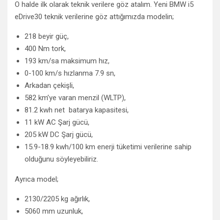
O halde ilk olarak teknik verilere göz atalım. Yeni BMW i5
eDrive30 teknik verilerine göz attığımızda modelin;
218 beyir güç,
400 Nm tork,
193 km/sa maksimum hız,
0-100 km/s hızlanma 7.9 sn,
Arkadan çekişli,
582 km’ye varan menzil (WLTP),
81.2 kwh net batarya kapasitesi,
11 kW AC Şarj gücü,
205 kW DC Şarj gücü,
15.9-18.9 kwh/100 km enerji tüketimi verilerine sahip
olduğunu söyleyebiliriz.
Ayrıca model;
2130/2205 kg ağırlık,
5060 mm uzunluk,