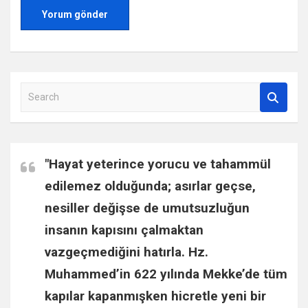
S
e
a
r
c
"Hayat yeterince yorucu ve tahammül
h
edilemez olduğunda; asırlar geçse,
nesiller değişse de umutsuzluğun
insanın kapısını çalmaktan
vazgeçmediğini hatırla.
Hz.
Muhammed
’in 622 yılında Mekke’de tüm
kapılar kapanmışken hicretle yeni bir