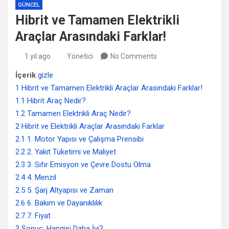
GÜNCEL
Hibrit ve Tamamen Elektrikli
Araçlar Arasındaki Farklar!
1 yıl ago
Yönetici
No Comments
İçerik
gizle
1
Hibrit ve Tamamen Elektrikli Araçlar Arasındaki Farklar!
1.1
Hibrit Araç Nedir?
1.2
Tamamen Elektrikli Araç Nedir?
2
Hibrit ve Elektrikli Araçlar Arasındaki Farklar
2.1
1. Motor Yapısı ve Çalışma Prensibi
2.2
2. Yakıt Tüketimi ve Maliyet
2.3
3. Sıfır Emisyon ve Çevre Dostu Olma
2.4
4. Menzil
2.5
5. Şarj Altyapısı ve Zaman
2.6
6. Bakım ve Dayanıklılık
2.7
7. Fiyat
3
Sonuç: Hangisi Daha İyi?