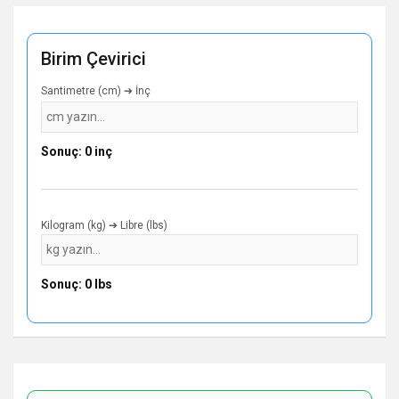
Birim Çevirici
Santimetre (cm) ➔ İnç
Sonuç: 0 inç
Kilogram (kg) ➔ Libre (lbs)
Sonuç: 0 lbs