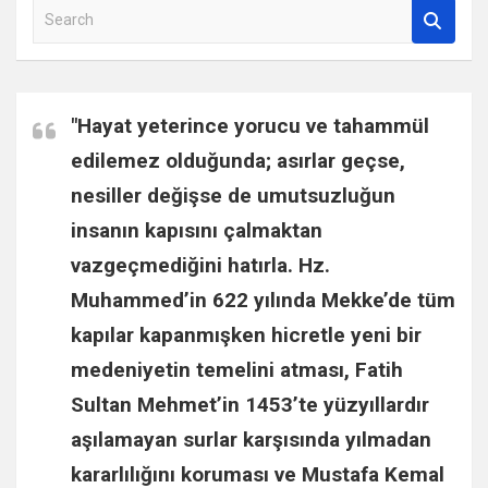
S
e
a
r
c
"Hayat yeterince yorucu ve tahammül
h
edilemez olduğunda; asırlar geçse,
nesiller değişse de umutsuzluğun
insanın kapısını çalmaktan
vazgeçmediğini hatırla.
Hz.
Muhammed
’in 622 yılında Mekke’de tüm
kapılar kapanmışken hicretle yeni bir
medeniyetin temelini atması,
Fatih
Sultan Mehmet
’in 1453’te yüzyıllardır
aşılamayan surlar karşısında yılmadan
kararlılığını koruması ve
Mustafa Kemal