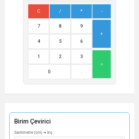
C
/
*
-
7
8
9
+
4
5
6
1
2
3
=
0
.
Birim Çevirici
Santimetre (cm) ➔ İnç