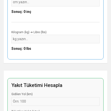
Sonuç: 0 inç
Kilogram (kg) ➔ Libre (lbs)
Sonuç: 0 lbs
Yakıt Tüketimi Hesapla
Gidilen Yol (km)