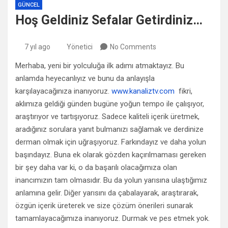
GÜNCEL
Hoş Geldiniz Sefalar Getirdiniz…
7 yıl ago
Yönetici
No Comments
Merhaba, yeni bir yolculuğa ilk adımı atmaktayız. Bu
anlamda heyecanlıyız ve bunu da anlayışla
karşılayacağınıza inanıyoruz.
www.kanaliztv.com
fikri,
aklımıza geldiği günden bugüne yoğun tempo ile çalışıyor,
araştırıyor ve tartışıyoruz. Sadece kaliteli içerik üretmek,
aradığınız sorulara yanıt bulmanızı sağlamak ve derdinize
derman olmak için uğraşıyoruz. Farkındayız ve daha yolun
başındayız. Buna ek olarak gözden kaçırılmaması gereken
bir şey daha var ki, o da başarılı olacağımıza olan
inancımızın tam olmasıdır. Bu da yolun yarısına ulaştığımız
anlamına gelir. Diğer yarısını da çabalayarak, araştırarak,
özgün içerik üreterek ve size çözüm önerileri sunarak
tamamlayacağımıza inanıyoruz. Durmak ve pes etmek yok.