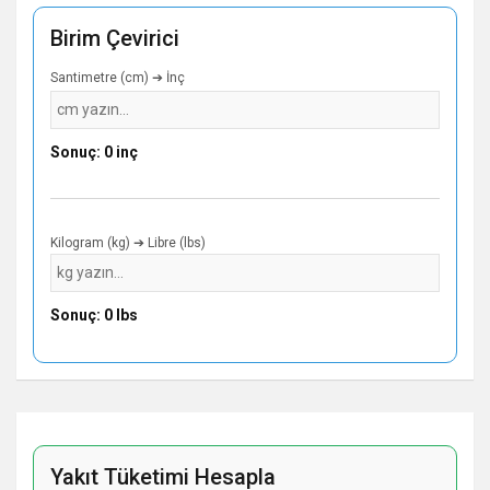
Birim Çevirici
Santimetre (cm) ➔ İnç
Sonuç: 0 inç
Kilogram (kg) ➔ Libre (lbs)
Sonuç: 0 lbs
Yakıt Tüketimi Hesapla