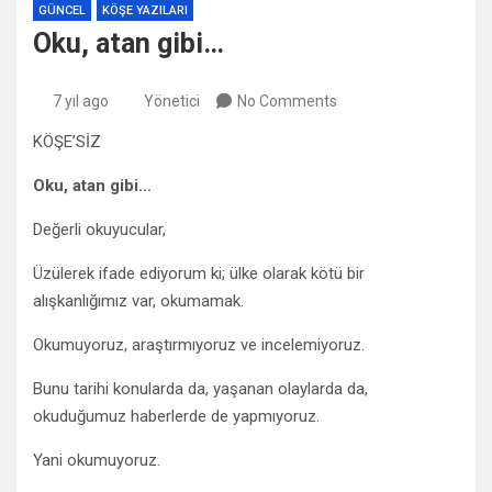
GÜNCEL
KÖŞE YAZILARI
Oku, atan gibi…
7 yıl ago
Yönetici
No Comments
KÖŞE’SİZ
Oku, atan gibi…
Değerli okuyucular,
Üzülerek ifade ediyorum ki; ülke olarak kötü bir
alışkanlığımız var, okumamak.
Okumuyoruz, araştırmıyoruz ve incelemiyoruz.
Bunu tarihi konularda da, yaşanan olaylarda da,
okuduğumuz haberlerde de yapmıyoruz.
Yani okumuyoruz.