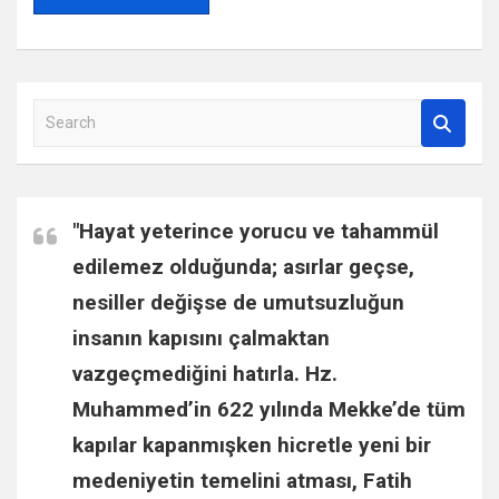
S
e
a
r
c
"Hayat yeterince yorucu ve tahammül
h
edilemez olduğunda; asırlar geçse,
nesiller değişse de umutsuzluğun
insanın kapısını çalmaktan
vazgeçmediğini hatırla.
Hz.
Muhammed
’in 622 yılında Mekke’de tüm
kapılar kapanmışken hicretle yeni bir
medeniyetin temelini atması,
Fatih