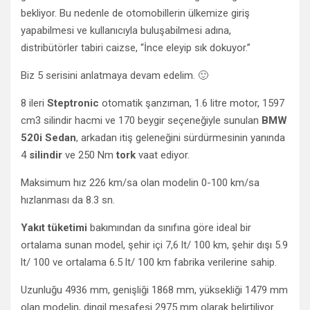
bekliyor. Bu nedenle de otomobillerin ülkemize giriş
yapabilmesi ve kullanıcıyla buluşabilmesi adına,
distribütörler tabiri caizse, “İnce eleyip sık dokuyor.”
Biz 5 serisini anlatmaya devam edelim. 🙂
8 ileri
Steptronic
otomatik şanzıman, 1.6 litre motor, 1597
cm3 silindir hacmi ve 170 beygir seçeneğiyle sunulan
BMW
520i Sedan
, arkadan itiş geleneğini sürdürmesinin yanında
4
silindir
ve 250 Nm
tork
vaat ediyor.
Maksimum hız 226 km/sa olan modelin 0-100 km/sa
hızlanması da 8.3 sn.
Yakıt tüketimi
bakımından da sınıfına göre ideal bir
ortalama sunan model, şehir içi 7,6 lt/ 100 km, şehir dışı 5.9
lt/ 100 ve ortalama 6.5 lt/ 100 km fabrika verilerine sahip.
Uzunluğu 4936 mm, genişliği 1868 mm, yüksekliği 1479 mm
olan modelin, dingil mesafesi 2975 mm olarak belirtiliyor.