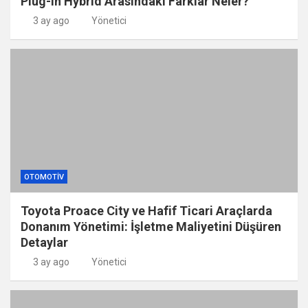
Plug-in Hybrid Arasındaki Farklar Neler?
3 ay ago
Yönetici
OTOMOTIV
Toyota Proace City ve Hafif Ticari Araçlarda
Donanım Yönetimi: İşletme Maliyetini Düşüren
Detaylar
3 ay ago
Yönetici