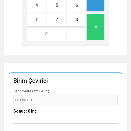
4
5
6
1
2
3
=
0
.
Birim Çevirici
Santimetre (cm) ➔ İnç
Sonuç: 0 inç