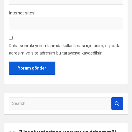
İnternet sitesi
Daha sonraki yorumlarımda kullanılması için adım, e-posta
adresim ve site adresim bu tarayıcıya kaydedilsin.
S
e
a
r
c