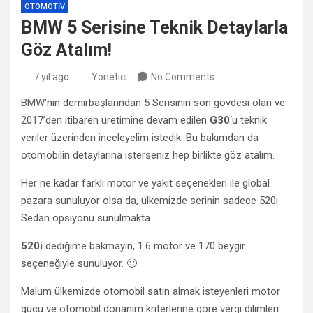
OTOMOTIV
BMW 5 Serisine Teknik Detaylarla
Göz Atalım!
7 yıl ago
Yönetici
No Comments
BMW’nin demirbaşlarından 5 Serisinin son gövdesi olan ve
2017’den itibaren üretimine devam edilen
G30
‘u teknik
veriler üzerinden inceleyelim istedik. Bu bakımdan da
otomobilin detaylarına isterseniz hep birlikte göz atalım.
Her ne kadar farklı motor ve yakıt seçenekleri ile global
pazara sunuluyor olsa da, ülkemizde serinin sadece 520i
Sedan opsiyonu sunulmakta.
520i
dediğime bakmayın, 1.6 motor ve 170 beygir
seçeneğiyle sunuluyor. 🙂
Malum ülkemizde otomobil satın almak isteyenleri motor
gücü ve otomobil donanım kriterlerine göre vergi dilimleri