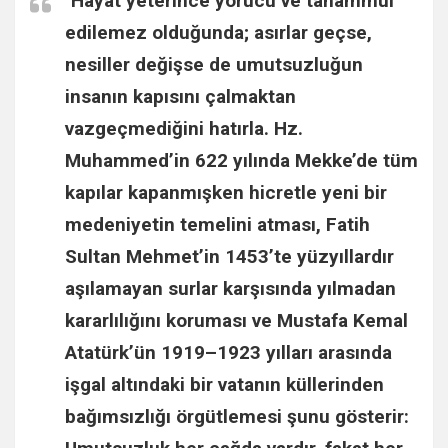
"Hayat yeterince yorucu ve tahammül
h
edilemez olduğunda; asırlar geçse,
nesiller değişse de umutsuzluğun
insanın kapısını çalmaktan
vazgeçmediğini hatırla.
Hz.
Muhammed
’in 622 yılında Mekke’de tüm
kapılar kapanmışken hicretle yeni bir
medeniyetin temelini atması,
Fatih
Sultan Mehmet
’in 1453’te yüzyıllardır
aşılamayan surlar karşısında yılmadan
kararlılığını koruması ve
Mustafa Kemal
Atatürk
’ün 1919–1923 yılları arasında
işgal altındaki bir vatanın küllerinden
bağımsızlığı örgütlemesi şunu gösterir: