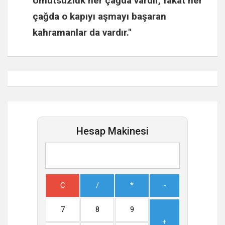
Umutsuzluk her çağda vardır, fakat her
çağda o kapıyı aşmayı başaran
kahramanlar da vardır."
Hesap Makinesi
C
/
*
-
7
8
9
+