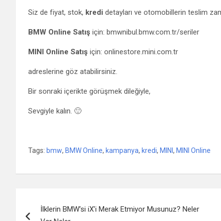
Siz de fiyat, stok,
kredi
detayları ve otomobillerin teslim z
BMW
Online Satış
için: bmwnibul.bmw.com.tr/seriler
MINI
Online Satış
için: onlinestore.mini.com.tr
adreslerine göz atabilirsiniz.
Bir sonraki içerikte görüşmek dileğiyle,
Sevgiyle kalın. 🙂
Tags:
bmw
,
BMW Online
,
kampanya
,
kredi
,
MINI
,
MINI Online
Yazı gezinmesi
İlklerin BMW’si iX’i Merak Etmiyor Musunuz? Neler