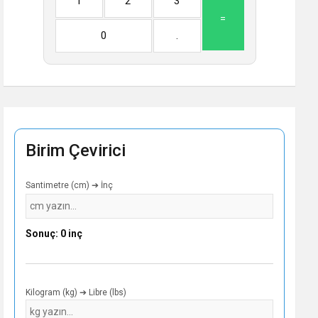
1
2
3
=
0
.
Birim Çevirici
Santimetre (cm) ➔ İnç
Sonuç: 0 inç
Kilogram (kg) ➔ Libre (lbs)