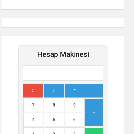
Hesap Makinesi
C
/
*
-
7
8
9
+
4
5
6