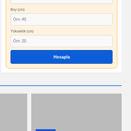
Boy (cm)
Yükseklik (cm)
Hesapla