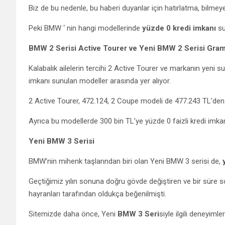
Biz de bu nedenle, bu haberi duyanlar için hatırlatma, bilmeyen
Peki BMW ‘ nin hangi modellerinde
yüzde 0 kredi imkanı
su
BMW 2 Serisi Active Tourer ve Yeni BMW 2 Serisi Gra
Kalabalık ailelerin tercihi 2 Active Tourer ve markanın yeni
imkanı sunulan modeller arasında yer alıyor.
2 Active Tourer, 472.124, 2 Coupe modeli de 477.243 TL’den 
Ayrıca bu modellerde 300 bin TL’ye yüzde 0 faizli kredi imkan
Yeni BMW 3 Serisi
BMW’nin mihenk taşlarından biri olan Yeni BMW 3 serisi de,
Geçtiğimiz yılın sonuna doğru gövde değiştiren ve bir süre
hayranları tarafından oldukça beğenilmişti.
Sitemizde daha önce, Yeni
BMW 3 Seri
siyle ilgili deneyimle