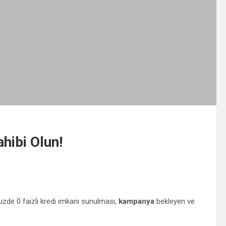
hibi Olun!
üzde 0 faizli kredi imkanı sunulması,
kampanya
bekleyen ve