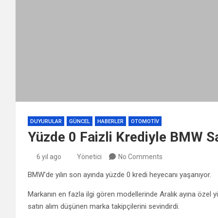
DUYURULAR
GÜNCEL
HABERLER
OTOMOTIV
Yüzde 0 Faizli Krediyle BMW Sa
6 yıl ago
Yönetici
No Comments
BMW’de yılın son ayında yüzde 0 kredi heyecanı yaşanıyor.
Markanın en fazla ilgi gören modellerinde Aralık ayına özel y
satın alım düşünen marka takipçilerini sevindirdi.