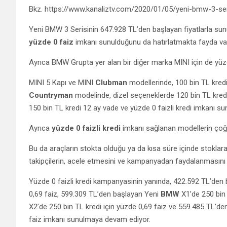
Bkz. https://www.kanaliztv.com/2020/01/05/yeni-bmw-3-seri
Yeni BMW 3 Serisinin 647.928 TL’den başlayan fiyatlarla sun
yüzde 0 faiz
imkanı sunulduğunu da hatırlatmakta fayda va
Ayrıca BMW Grupta yer alan bir diğer marka MINI için de yüz
MINI 5 Kapı ve MINI
Clubman
modellerinde, 100 bin TL kred
Countryman
modelinde, dizel seçeneklerde 120 bin TL kredi
150 bin TL kredi 12 ay vade ve yüzde 0 faizli kredi imkanı su
Ayrıca
yüzde 0 faizli kredi
imkanı sağlanan modellerin çoğund
Bu da araçların stokta olduğu ya da kısa süre içinde stoklara
takipçilerin, acele etmesini ve kampanyadan faydalanmasını
Yüzde 0 faizli kredi kampanyasinin yanında, 422.592 TL’den 
0,69 faiz, 599.309 TL’den başlayan Yeni
BMW
X1’de 250 bi
X2’de 250 bin TL kredi için yüzde 0,69 faiz ve 559.485 TL’
faiz imkanı sunulmaya devam ediyor.