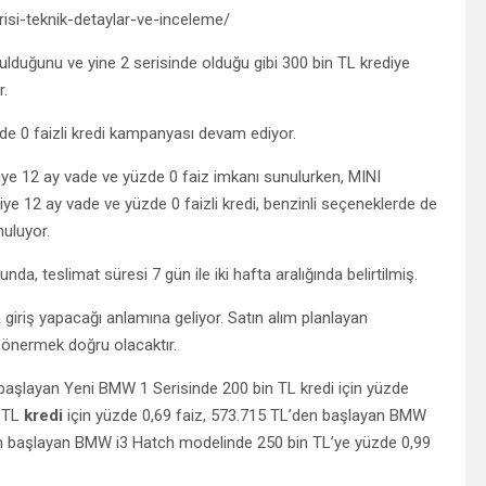
si-teknik-detaylar-ve-inceleme/
ulduğunu ve yine 2 serisinde olduğu gibi 300 bin TL krediye
r.
de 0 faizli kredi kampanyası devam ediyor.
iye 12 ay vade ve yüzde 0 faiz imkanı sunulurken, MINI
ye 12 ay vade ve yüzde 0 faizli kredi, benzinli seçeneklerde de
nuluyor.
a, teslimat süresi 7 gün ile iki hafta aralığında belirtilmiş.
 giriş yapacağı anlamına geliyor. Satın alım planlayan
 önermek doğru olacaktır.
başlayan Yeni BMW 1 Serisinde 200 bin TL kredi için yüzde
n TL
kredi
için yüzde 0,69 faiz, 573.715 TL’den başlayan BMW
den başlayan BMW i3 Hatch modelinde 250 bin TL’ye yüzde 0,99