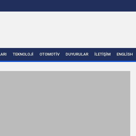
LARI
TEKNOLOJI
OTOMOTIV
DUYURULAR
İLETIŞIM
ENGLISH