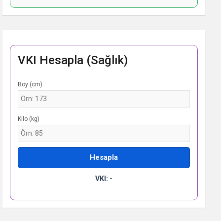
VKI Hesapla (Sağlık)
Boy (cm)
Kilo (kg)
Hesapla
VKI: -