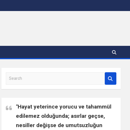
S
e
a
r
c
"Hayat yeterince yorucu ve tahammül
h
edilemez olduğunda; asırlar geçse,
nesiller değişse de umutsuzluğun