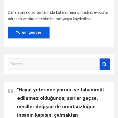
Daha sonraki yorumlarımda kullanılması için adım, e-posta
adresim ve site adresim bu tarayıcıya kaydedilsin.
S
e
a
r
c
"Hayat yeterince yorucu ve tahammül
h
edilemez olduğunda; asırlar geçse,
nesiller değişse de umutsuzluğun
insanın kapısını çalmaktan