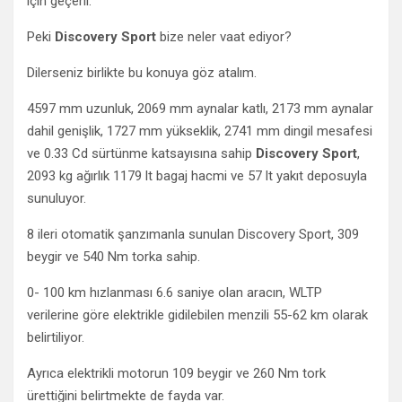
için geçerli.
Peki
Discovery Sport
bize neler vaat ediyor?
Dilerseniz birlikte bu konuya göz atalım.
4597 mm uzunluk, 2069 mm aynalar katlı, 2173 mm aynalar
dahil genişlik, 1727 mm yükseklik, 2741 mm dingil mesafesi
ve 0.33 Cd sürtünme katsayısına sahip
Discovery Sport
,
2093 kg ağırlık 1179 lt bagaj hacmi ve 57 lt yakıt deposuyla
sunuluyor.
8 ileri otomatik şanzımanla sunulan Discovery Sport, 309
beygir ve 540 Nm torka sahip.
0- 100 km hızlanması 6.6 saniye olan aracın, WLTP
verilerine göre elektrikle gidilebilen menzili 55-62 km olarak
belirtiliyor.
Ayrıca elektrikli motorun 109 beygir ve 260 Nm tork
ürettiğini belirtmekte de fayda var.