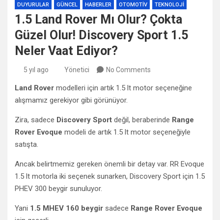
DUYURULAR
GÜNCEL
HABERLER
OTOMOTIV
TEKNOLOJI
1.5 Land Rover Mı Olur? Çokta
Güzel Olur! Discovery Sport 1.5
Neler Vaat Ediyor?
5 yıl ago
Yönetici
No Comments
Land Rover
modelleri için artık 1.5 lt motor seçeneğine
alışmamız gerekiyor gibi görünüyor.
Zira, sadece
Discovery Sport
değil, beraberinde
Range
Rover Evoque
modeli de artık 1.5 lt motor seçeneğiyle
satışta.
Ancak belirtmemiz gereken önemli bir detay var. RR Evoque
1.5 lt motorla iki seçenek sunarken, Discovery Sport için 1.5
PHEV 300 beygir sunuluyor.
Yani
1.5 MHEV 160 beygir
sadece
Range Rover Evoque