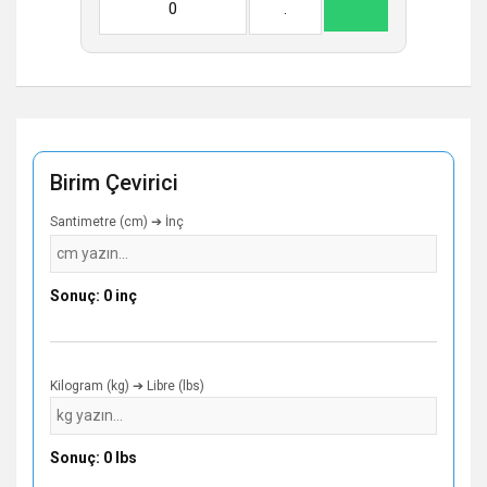
0
.
Birim Çevirici
Santimetre (cm) ➔ İnç
Sonuç: 0 inç
Kilogram (kg) ➔ Libre (lbs)
Sonuç: 0 lbs