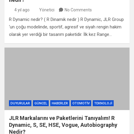
4 yıl ago
Yönetici
No Comments
R Dynamic nedir? ( R Dinamik nedir ) R Dynamic, JLR Group
‘un çoğu modelinde, sportif, agresif ve siyah rengin hakim
olarak yer verdiği bir tasarım paketidir. İlk kez Range…
DUYURULAR
GÜNCEL
HABERLER
OTOMOTIV
TEKNOLOJI
JLR Markalarını ve Paketlerini Tanıyalım! R
Dynamic, S, SE, HSE, Vogue, Autobiography
Nedir?