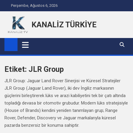
Skip to content
Perşembe, Ağustos 6, 2026
KANALİZ TÜRKİYE
Etiket:
JLR Group
JLR Group: Jaguar Land Rover Sinerjisi ve Küresel Stratejiler
JLR Group (Jaguar Land Rover), iki dev İngiliz markasının
güçlerini birleştirerek lüks ve arazi kabiliyetini tek bir çatı altında
topladığı devasa bir otomotiv grubudur. Modern lüks stratejisiyle
(House of Brands) kendini yeniden tanımlayan grup; Range
Rover, Defender, Discovery ve Jaguar markalarıyla küresel
pazarda benzersiz bir konuma sahiptir.