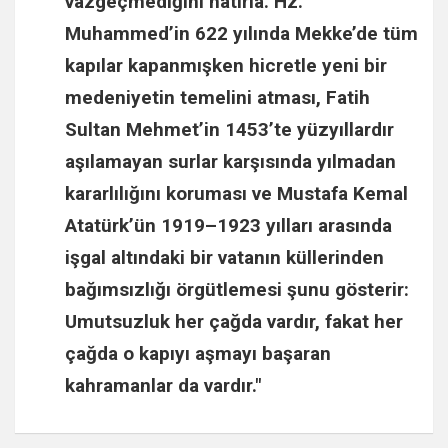
vazgeçmediğini hatırla.
Hz.
Muhammed
’in 622 yılında Mekke’de tüm
kapılar kapanmışken hicretle yeni bir
medeniyetin temelini atması,
Fatih
Sultan Mehmet
’in 1453’te yüzyıllardır
aşılamayan surlar karşısında yılmadan
kararlılığını koruması ve
Mustafa Kemal
Atatürk
’ün 1919–1923 yılları arasında
işgal altındaki bir vatanın küllerinden
bağımsızlığı örgütlemesi şunu gösterir:
Umutsuzluk her çağda vardır, fakat her
çağda o kapıyı aşmayı başaran
kahramanlar da vardır."