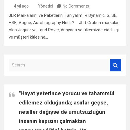
4 yıl ago
Yönetici
No Comments
JLR Markalarını ve Paketlerini Tanıyalım! R Dynamic, S, SE,
HSE, Vogue, Autobiography Nedir? JLR Grubun markaları
olan Jaguar ve Land Rover, dünyada ve ülkemizde ciddi ilgi
ve müşteri kitlesine…
S
e
a
r
c
"Hayat yeterince yorucu ve tahammül
h
edilemez olduğunda; asırlar geçse,
nesiller değişse de umutsuzluğun
insanın kapısını çalmaktan