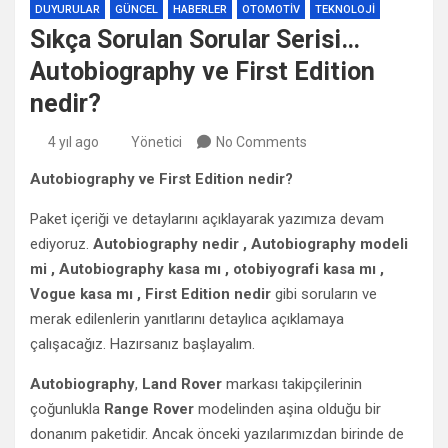
DUYURULAR
GÜNCEL
HABERLER
OTOMOTIV
TEKNOLOJI
Sıkça Sorulan Sorular Serisi…
Autobiography ve First Edition
nedir?
4 yıl ago
Yönetici
No Comments
Autobiography ve First Edition nedir?
Paket içeriği ve detaylarını açıklayarak yazımıza devam
ediyoruz.
Autobiography nedir , Autobiography modeli
mi , Autobiography kasa mı , otobiyografi kasa mı ,
Vogue kasa mı , First Edition nedir
gibi soruların ve
merak edilenlerin yanıtlarını detaylıca açıklamaya
çalışacağız. Hazırsanız başlayalım.
Autobiography
,
Land Rover
markası takipçilerinin
çoğunlukla
Range Rover
modelinden aşina olduğu bir
donanım paketidir. Ancak önceki yazılarımızdan birinde de