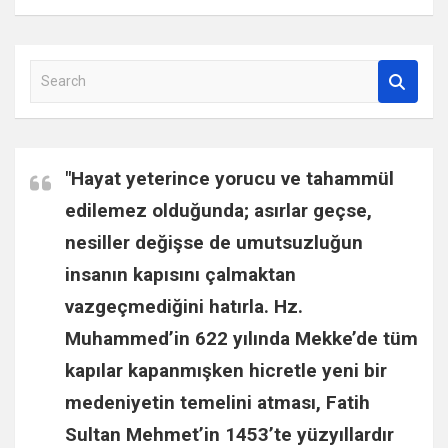
S
e
a
r
c
"Hayat yeterince yorucu ve tahammül
h
edilemez olduğunda; asırlar geçse,
nesiller değişse de umutsuzluğun
insanın kapısını çalmaktan
vazgeçmediğini hatırla.
Hz.
Muhammed
’in 622 yılında Mekke’de tüm
kapılar kapanmışken hicretle yeni bir
medeniyetin temelini atması,
Fatih
Sultan Mehmet
’in 1453’te yüzyıllardır