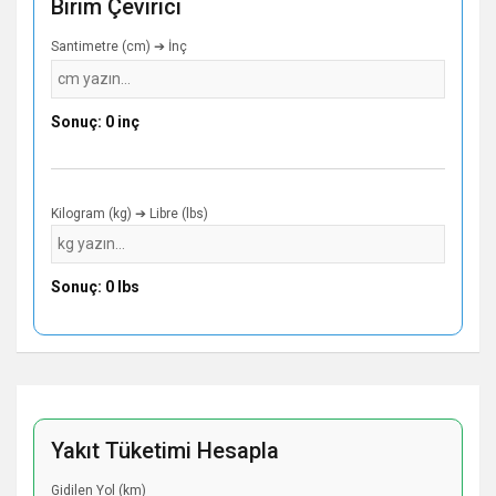
Birim Çevirici
Santimetre (cm) ➔ İnç
Sonuç: 0 inç
Kilogram (kg) ➔ Libre (lbs)
Sonuç: 0 lbs
Yakıt Tüketimi Hesapla
Gidilen Yol (km)