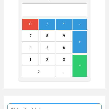
C
/
*
-
7
8
9
+
4
5
6
1
2
3
=
0
.