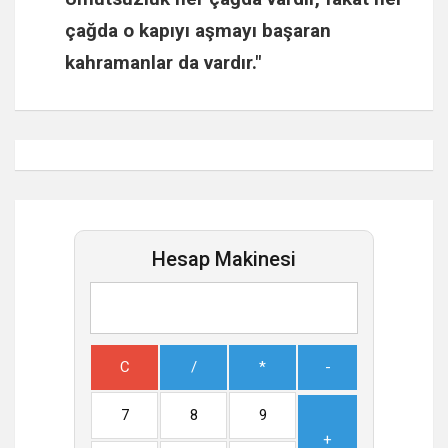
çağda o kapıyı aşmayı başaran
kahramanlar da vardır."
Hesap Makinesi
C
/
*
-
7
8
9
+