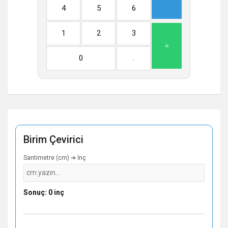
4
5
6
1
2
3
=
0
.
Birim Çevirici
Santimetre (cm) ➔ İnç
Sonuç: 0 inç