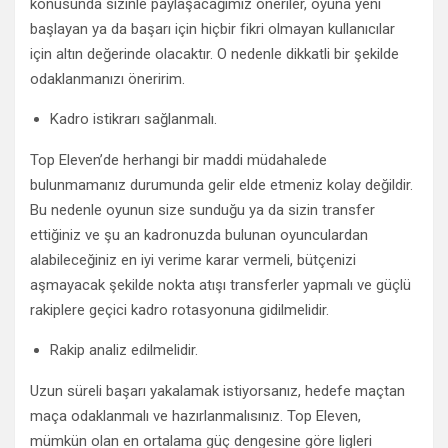
konusunda sizinle paylaşacağımız öneriler, oyuna yeni
başlayan ya da başarı için hiçbir fikri olmayan kullanıcılar
için altın değerinde olacaktır. O nedenle dikkatli bir şekilde
odaklanmanızı öneririm.
Kadro istikrarı sağlanmalı.
Top Eleven’de herhangi bir maddi müdahalede
bulunmamanız durumunda gelir elde etmeniz kolay değildir.
Bu nedenle oyunun size sunduğu ya da sizin transfer
ettiğiniz ve şu an kadronuzda bulunan oyunculardan
alabileceğiniz en iyi verime karar vermeli, bütçenizi
aşmayacak şekilde nokta atışı transferler yapmalı ve güçlü
rakiplere geçici kadro rotasyonuna gidilmelidir.
Rakip analiz edilmelidir.
Uzun süreli başarı yakalamak istiyorsanız, hedefe maçtan
maça odaklanmalı ve hazırlanmalısınız. Top Eleven,
mümkün olan en ortalama güç dengesine göre ligleri