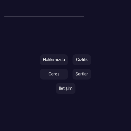
Hakkımızda
Gizlilik
Çerez
Şartlar
İletişim