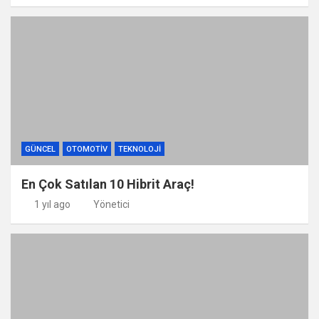
GÜNCEL
OTOMOTIV
TEKNOLOJI
En Çok Satılan 10 Hibrit Araç!
1 yıl ago
Yönetici