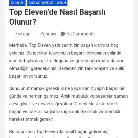
GÜNCEL
SOSYAL MEDYA - OYUN
Top Eleven’de Nasıl Başarılı
Olunur?
7 yıl ago
Yönetici
No Comments
Merhaba, Top Eleven yazı serimizin başarı kısmına hoş
geldiniz. Bu içerikte takımınızın başarılı olmasının aslında
ince detaylarda gizli olduğunu ve göründüğü kadar da zor
olmadığını göreceksiniz. Beklentinizin farkındayım ve anlık
başarı istiyorsunuz.
Şunu unutmamak gerekir ki ne yaparsanız yapın başarı bir
günde ve hemen gelmez. Anlık mutluluk ve başarılar saman
alevi gibidir ve devamlılığı yoktur. O nedenle uzun süreli
başarı ve istikrar sağlamak için sabırlı olmak ve mantıklı
hareket etmek gerekir.
Bu koşulların Top Eleven’da nasıl başarı getireceği