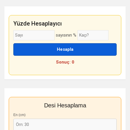
Yüzde Hesaplayıcı
sayısının %
Hesapla
Sonuç: 0
Desi Hesaplama
En (cm)