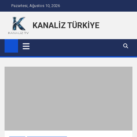
Skip to content
Pazartesi, Ağustos 10, 2026
KANALİZ TÜRKİYE