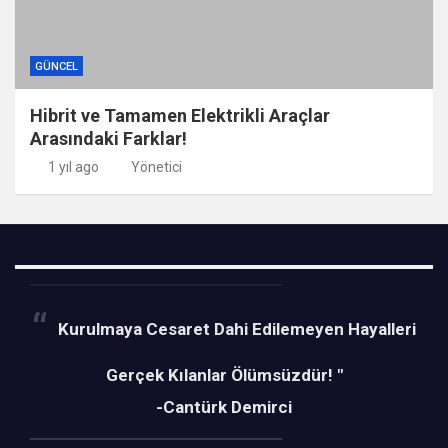
GÜNCEL
Hibrit ve Tamamen Elektrikli Araçlar
Arasındaki Farklar!
1 yıl ago
Yönetici
Kurulmaya Cesaret Dahi Edilemeyen Hayalleri
Gerçek Kılanlar Ölümsüzdür! "
-Cantürk Demirci