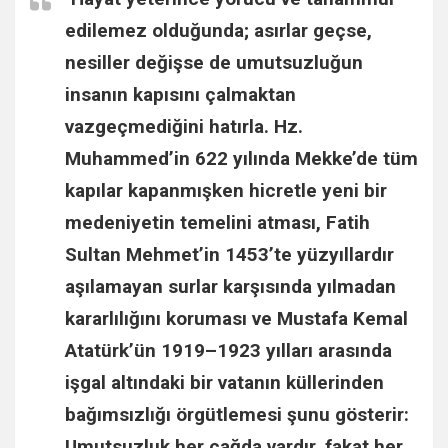
h
edilemez olduğunda; asırlar geçse,
nesiller değişse de umutsuzluğun
insanın kapısını çalmaktan
vazgeçmediğini hatırla.
Hz.
Muhammed
’in 622 yılında Mekke’de tüm
kapılar kapanmışken hicretle yeni bir
medeniyetin temelini atması,
Fatih
Sultan Mehmet
’in 1453’te yüzyıllardır
aşılamayan surlar karşısında yılmadan
kararlılığını koruması ve
Mustafa Kemal
Atatürk
’ün 1919–1923 yılları arasında
işgal altındaki bir vatanın küllerinden
bağımsızlığı örgütlemesi şunu gösterir:
Umutsuzluk her çağda vardır, fakat her