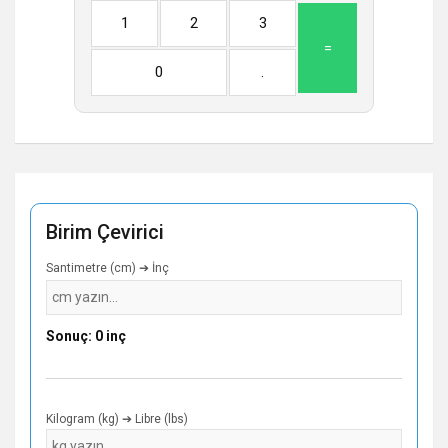
1
2
3
=
0
.
Birim Çevirici
Santimetre (cm) ➔ İnç
Sonuç: 0 inç
Kilogram (kg) ➔ Libre (lbs)