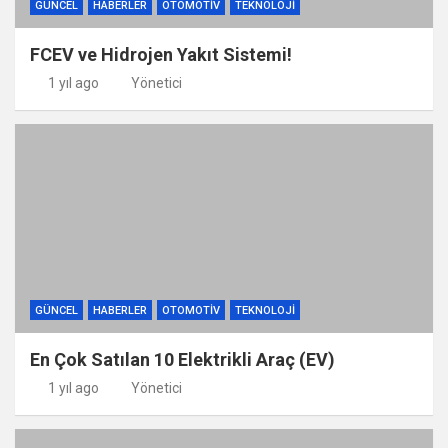
GÜNCEL
HABERLER
OTOMOTIV
TEKNOLOJI
FCEV ve Hidrojen Yakıt Sistemi!
1 yıl ago
Yönetici
GÜNCEL
HABERLER
OTOMOTIV
TEKNOLOJI
En Çok Satılan 10 Elektrikli Araç (EV)
1 yıl ago
Yönetici