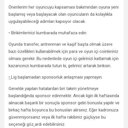
Önerilerim her oyuncuyu kapsaması bakımından oyuna yeni
başlamış veya başlayacak olan oyuncuların da kolaylıkla
uygulayabileceği adımları kapsıyor olacak.
• Birikimlerinizi kumbarada muhafaza edin.
Oyunda transfer, antrenman ve kaşif başta olmak üzere
bazı özellikleri kullanabilmek için para ve oyun içi coinleriniz
olması gerekir. Bu nedenlede oyun içi gelirinizi katlamak için
kazancınızı kumbarada tutun ki, geliriniz artarak biriksin.
•
Lig başlamadan sponsorluk anlaşması yapmayın.
Genelde yapılan hatalardan biri takım yönetmeye
başlandığında sponsor edinmektir. Ancak ligin ilk haftasında
alınacak başarılı bir sonuçla sponsor geliri bonusla yapılır ve
birkaç hafta boyunca bu bonusları alırsınız. Eğer kadronuza
güvenmiyorsanız veya ilk hafta rakibiniz güçlüyse bu
seçeneği göz
ardı edebilirsiniz.