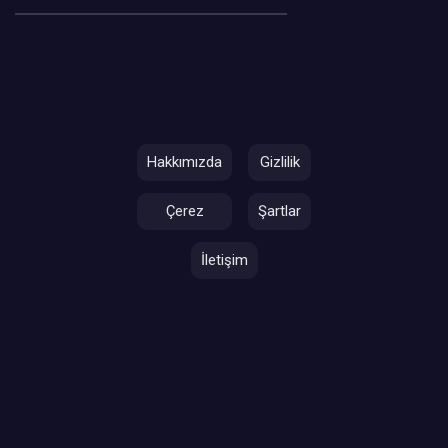
Hakkımızda
Gizlilik
Çerez
Şartlar
İletişim