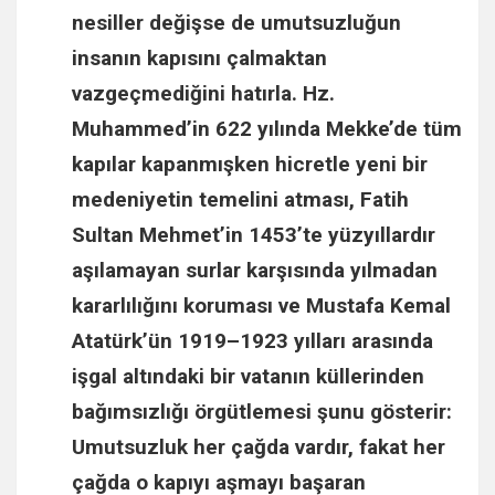
nesiller değişse de umutsuzluğun
insanın kapısını çalmaktan
vazgeçmediğini hatırla.
Hz.
Muhammed
’in 622 yılında Mekke’de tüm
kapılar kapanmışken hicretle yeni bir
medeniyetin temelini atması,
Fatih
Sultan Mehmet
’in 1453’te yüzyıllardır
aşılamayan surlar karşısında yılmadan
kararlılığını koruması ve
Mustafa Kemal
Atatürk
’ün 1919–1923 yılları arasında
işgal altındaki bir vatanın küllerinden
bağımsızlığı örgütlemesi şunu gösterir:
Umutsuzluk her çağda vardır, fakat her
çağda o kapıyı aşmayı başaran