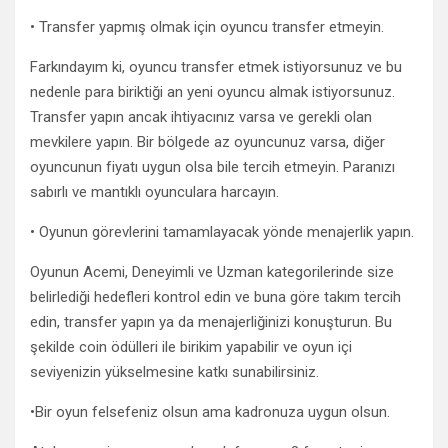
• Transfer yapmış olmak için oyuncu transfer etmeyin.
Farkındayım ki, oyuncu transfer etmek istiyorsunuz ve bu
nedenle para biriktiği an yeni oyuncu almak istiyorsunuz.
Transfer yapın ancak ihtiyacınız varsa ve gerekli olan
mevkilere yapın. Bir bölgede az oyuncunuz varsa, diğer
oyuncunun fiyatı uygun olsa bile tercih etmeyin. Paranızı
sabırlı ve mantıklı oyunculara harcayın.
• Oyunun görevlerini tamamlayacak yönde menajerlik yapın.
Oyunun Acemi, Deneyimli ve Uzman kategorilerinde size
belirlediği hedefleri kontrol edin ve buna göre takım tercih
edin, transfer yapın ya da menajerliğinizi konuşturun. Bu
şekilde coin ödülleri ile birikim yapabilir ve oyun içi
seviyenizin yükselmesine katkı sunabilirsiniz.
•Bir oyun felsefeniz olsun ama kadronuza uygun olsun.