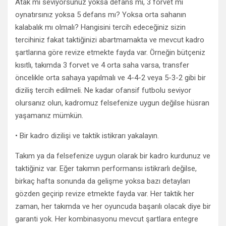
Atak mı seviyorsunuz yoksa defans mı, 3 forvet mi
oynatırsınız yoksa 5 defans mı? Yoksa orta sahanın
kalabalık mı olmalı? Hangisini tercih edeceğiniz sizin
tercihiniz fakat taktiğinizi abartmamakta ve mevcut kadro
şartlarına göre revize etmekte fayda var. Örneğin bütçeniz
kısıtlı, takımda 3 forvet ve 4 orta saha varsa, transfer
öncelikle orta sahaya yapılmalı ve 4-4-2 veya 5-3-2 gibi bir
diziliş tercih edilmeli. Ne kadar ofansif futbolu seviyor
olursanız olun, kadromuz felsefenize uygun değilse hüsran
yaşamanız mümkün.
• Bir kadro dizilişi ve taktik istikrarı yakalayın.
Takım ya da felsefenize uygun olarak bir kadro kurdunuz ve
taktiğiniz var. Eğer takımın performansı istikrarlı değilse,
birkaç hafta sonunda da gelişme yoksa bazı detayları
gözden geçirip revize etmekte fayda var. Her taktik her
zaman, her takımda ve her oyuncuda başarılı olacak diye bir
garanti yok. Her kombinasyonu mevcut şartlara entegre